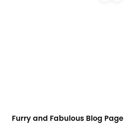
01
Nombre del autor
11/03/2020
0 Comentarios
El título de publicación
Usa las publicaciones del blog para informar a tus
clientes sobre los nuevos lanzamientos de
productos, consejos u otras noticias de la tienda.
Leer más
Furry and Fabulous Blog Page